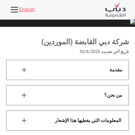
English
شركة دبي القابضة (الموردين)
تاريخ آخر تحديث
30/6/2026
مقدمة
نحن ملتزمون بحماية واحترام خصوصيتك. يحكم إشعار
الخصوصية هذا(هذا "الإشعار") جمع واستخدام البيانات
من نحن؟
الشخصية المتعلقة بالموردين من قبل شركة دبي القابضة
ذ.م.م. وهو ييشرح كيفية وسبب استخدامنا لبياناتك
نحن مراقبو بياناتك الشخصية. نحن من نقرر كيفية وسبب
الشخصية ويسري على البيانات الشخصية التي تقوم
معالجة بياناتك الشخصية، إما بمفردنا أو بالاشتراك مع
بتقديمها لنا مباشرة أو التي يمكن أن نحصل عليها من
المعلومات التي يغطيها هذا الإشعار
الآخرين.
مصادر أخرى.
في حال تزويدك لنا بالمرافق والخدمات، فإن الكيان الذي
نشير في هذا الإشعار إلى "معالجة بياناتك الشخصية".